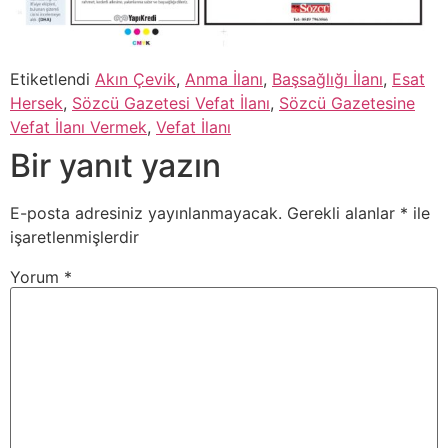
Etiketlendi
Akın Çevik
,
Anma İlanı
,
Başsağlığı İlanı
,
Esat
Hersek
,
Sözcü Gazetesi Vefat İlanı
,
Sözcü Gazetesine
Vefat İlanı Vermek
,
Vefat İlanı
Bir yanıt yazın
E-posta adresiniz yayınlanmayacak.
Gerekli alanlar
*
ile
işaretlenmişlerdir
Yorum
*