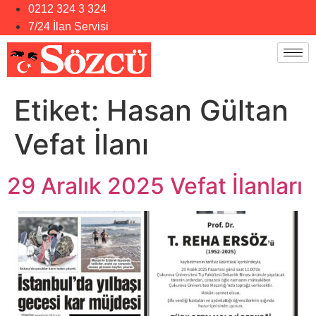
0212 324 3 324
7/24 İlan Servisi
Etiket:
Hasan Gültan
Vefat İlanı
29 Aralık 2025 Vefat İlanları