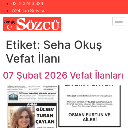
0212 324 3 324
7/24 İlan Servisi
Etiket:
Seha Okuş
Vefat İlanı
07 Şubat 2026 Vefat İlanları